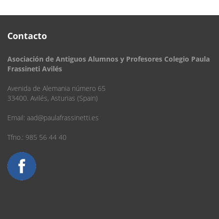
Contacto
Asociación de Antiguos Alumnos y Profesores Colegio Paula
Frassineti Avilés
Avenida de Alemania número 65
33400. Avilés, Asturias (Spain)
Email:
aad@paulafrassinetti.es
Tfno.: 985 56 44 40