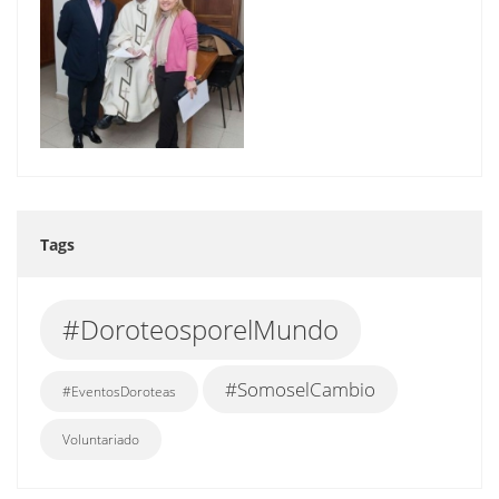
Tags
#DoroteosporelMundo
#SomoselCambio
#EventosDoroteas
Voluntariado