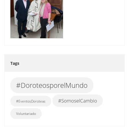
Tags
#DoroteosporelMundo
#SomoselCambio
#EventosDoroteas
Voluntariado