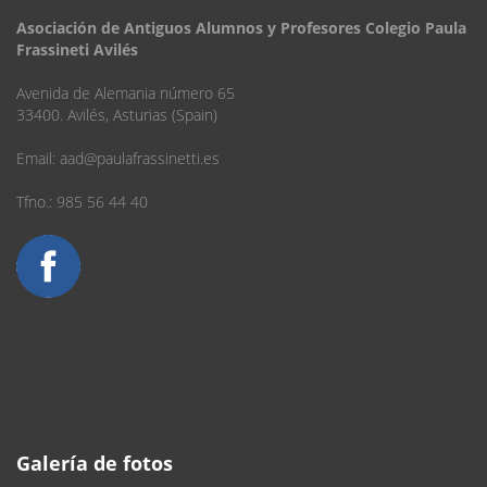
Asociación de Antiguos Alumnos y Profesores Colegio Paula
Frassineti Avilés
Avenida de Alemania número 65
33400. Avilés, Asturias (Spain)
Email:
aad@paulafrassinetti.es
Tfno.: 985 56 44 40
Galería de fotos